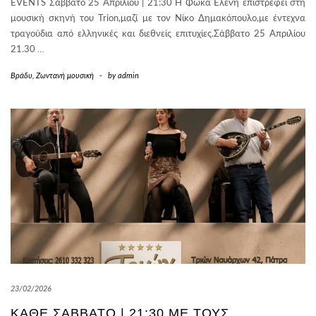
EVENTS Σάββατο 25 Απριλίου | 21:30 Η Φωκά Ελένη επιστρέφει στη
μουσική σκηνή του Trion,μαζί με τον Νίκο Δημακόπουλο,με έντεχνα
τραγούδια από ελληνικές και διεθνείς επιτυχίες.Σάββατο 25 Απριλίου
21.30
…
Βράδυ
,
Ζωντανή μουσική
-
by
admin
23/02/2026
ΚΆΘΕ ΣΆΒΒΑΤΟ | 21:30 ΜΕ ΤΟΥΣ