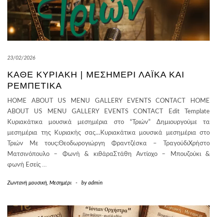
23/02/2026
ΚΆΘΕ ΚΥΡΙΑΚΉ | ΜΕΣΗΜΈΡΙ ΛΑΪΚΆ ΚΑΙ
ΡΕΜΠΈΤΙΚΑ
HOME ABOUT US MENU GALLERY EVENTS CONTACT HOME
ABOUT US MENU GALLERY EVENTS CONTACT Edit Template
Κυριακάτικα μουσικά μεσημέρια στο “Τριών” Δημιουργούμε τα
μεσημέρια της Κυριακής σας…Κυριακάτικα μουσικά μεσημέρια στο
Τριών Με τους:Θεοδωρογιώργη Φραντζέσκα – ΤραγούδιΧρήστο
Ματσινόπουλο – Φωνή & κιθάραΣτάθη Αντίοχο – Μπουζούκι &
φωνή Εσείς
…
Ζωντανή μουσική
,
Μεσημέρι
-
by
admin