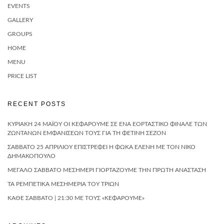
EVENTS
GALLERY
GROUPS
HOME
MENU
PRICE LIST
RECENT POSTS
ΚΥΡΙΑΚΗ 24 ΜΑΪ́ΟΥ ΟΙ ΚΕΦΑΡΟΥΜΕ ΣΕ ΈΝΑ ΕΟΡΤΑΣΤΙΚΌ ΦΙΝΆΛΕ ΤΩΝ
ΖΩΝΤΑΝΏΝ ΕΜΦΑΝΊΣΕΏΝ ΤΟΥΣ ΓΙΑ ΤΗ ΦΕΤΙΝΉ ΣΕΖΌΝ
ΣΆΒΒΑΤΟ 25 ΑΠΡΙΛΊΟΥ ΕΠΙΣΤΡΈΦΕΙ Η ΦΩΚΆ ΕΛΈΝΗ ΜΕ ΤΟΝ ΝΊΚΟ
ΔΗΜΑΚΌΠΟΥΛΟ
ΜΕΓΆΛΟ ΣΆΒΒΑΤΟ ΜΕΣΗΜΈΡΙ ΓΙΟΡΤΆΖΟΥΜΕ ΤΗΝ ΠΡΏΤΗ ΑΝΆΣΤΑΣΗ
ΤΑ ΡΕΜΠΈΤΙΚΑ ΜΕΣΗΜΈΡΙΑ ΤΟΥ ΤΡΙΏΝ
ΚΆΘΕ ΣΆΒΒΑΤΟ | 21:30 ΜΕ ΤΟΥΣ «ΚΕΦΆΡΟΥΜΕ»